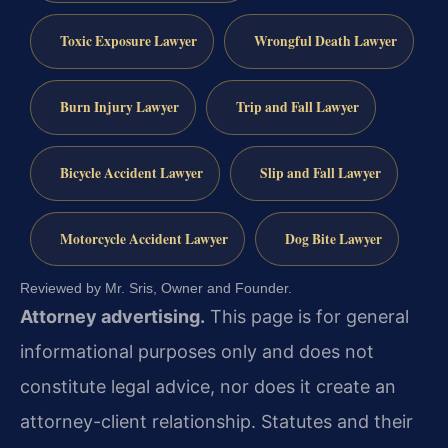
Toxic Exposure Lawyer
Wrongful Death Lawyer
Burn Injury Lawyer
Trip and Fall Lawyer
Bicycle Accident Lawyer
Slip and Fall Lawyer
Motorcycle Accident Lawyer
Dog Bite Lawyer
Reviewed by Mr. Sris, Owner and Founder.
Attorney advertising.
This page is for general
informational purposes only and does not
constitute legal advice, nor does it create an
attorney-client relationship. Statutes and their