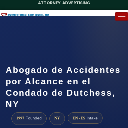
ATTORNEY ADVERTISING
(888) 437-7747
Request a Case Assessment
Abogado de Accidentes
por Alcance en el
Condado de Dutchess,
NY
1997
NY
EN · ES
Founded
Intake