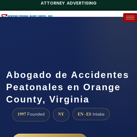
ATTORNEY ADVERTISING
(888) 437-7747
Request a Case Assessment
Abogado de Accidentes
Peatonales en Orange
County, Virginia
1997
NY
EN · ES
Founded
Intake