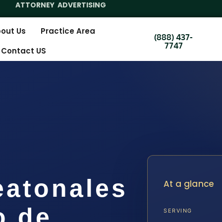
ATTORNEY ADVERTISING
out Us
Practice Area
(888) 437-
7747
Contact US
eatonales
At a glance
o de
SERVING