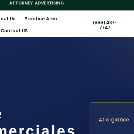
ATTORNEY ADVERTISING
out Us
Practice Area
(888) 437-
7747
Contact US
e
At a glance
merciales