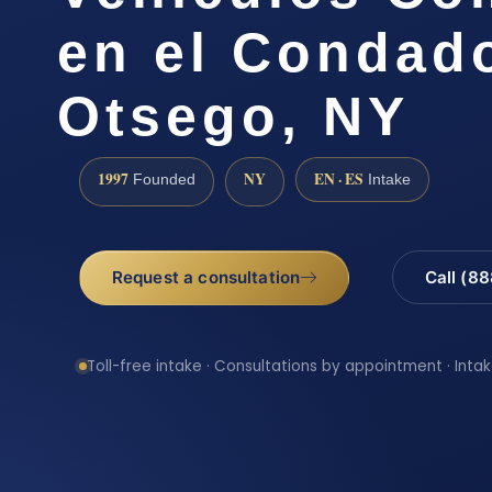
en el Condad
Otsego, NY
1997
NY
EN · ES
Founded
Intake
Request a consultation
Call (8
Toll-free intake · Consultations by appointment · Intak