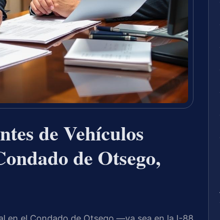
ntes de Vehículos
 Condado de Otsego,
al en el Condado de Otsego —ya sea en la I-88