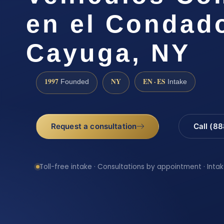
en el Condad
Cayuga, NY
1997
NY
EN · ES
Founded
Intake
Request a consultation
Call (8
Toll-free intake · Consultations by appointment · Intak