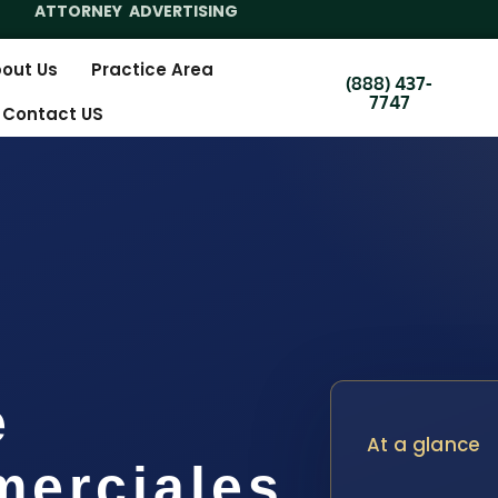
ATTORNEY ADVERTISING
out Us
Practice Area
(888) 437-
7747
Contact US
e
At a glance
merciales