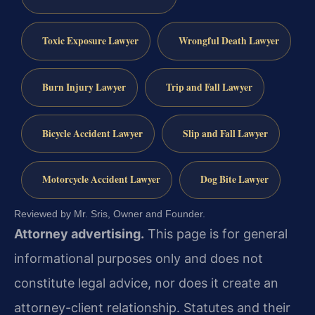
Toxic Exposure Lawyer
Wrongful Death Lawyer
Burn Injury Lawyer
Trip and Fall Lawyer
Bicycle Accident Lawyer
Slip and Fall Lawyer
Motorcycle Accident Lawyer
Dog Bite Lawyer
Reviewed by Mr. Sris, Owner and Founder.
Attorney advertising.
This page is for general
informational purposes only and does not
constitute legal advice, nor does it create an
attorney-client relationship. Statutes and their