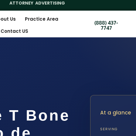
ATTORNEY ADVERTISING
out Us
Practice Area
(888) 437-
7747
Contact US
e T Bone
At a glance
o de
SERVING