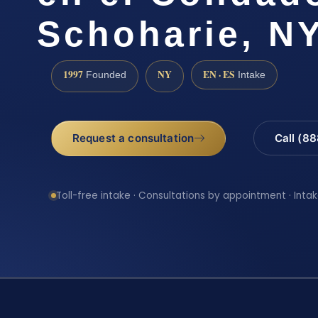
Schoharie, N
1997
NY
EN · ES
Founded
Intake
Request a consultation
Call (8
Toll-free intake · Consultations by appointment · Intak