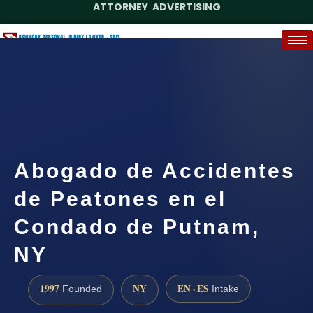
ATTORNEY ADVERTISING
(888) 437-7747
Request a Case Assessment
Abogado de Accidentes
de Peatones en el
Condado de Putnam,
NY
1997
NY
EN · ES
Founded
Intake