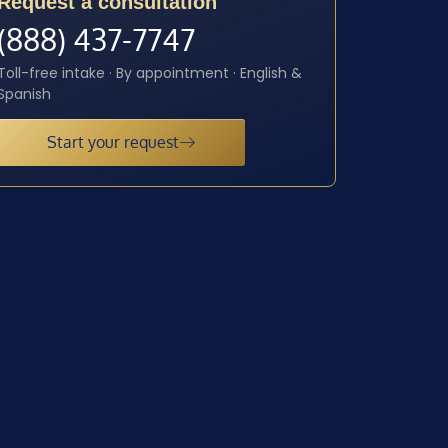
Request a consultation
(888) 437-7747
Toll-free intake · By appointment · English &
Spanish
Start your request