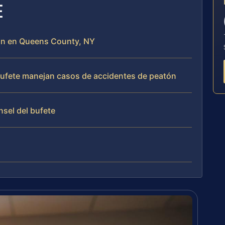
E
tón en Queens County, NY
 bufete manejan casos de accidentes de peatón
nsel del bufete