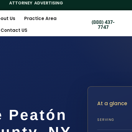
ATTORNEY ADVERTISING
out Us
Practice Area
(888) 437-
7747
Contact US
At a glance
e Peatón
SERVING
unty, NY