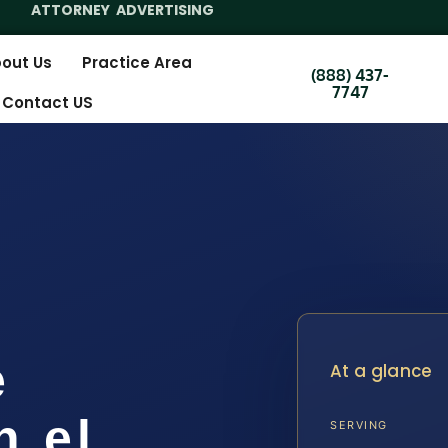
ATTORNEY ADVERTISING
out Us
Practice Area
(888) 437-
7747
Contact US
e
At a glance
n el
SERVING