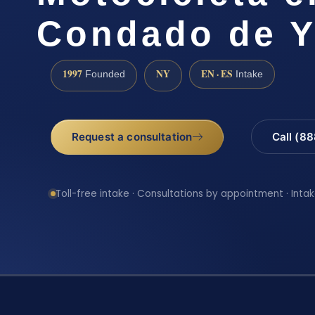
Condado de Y
1997
NY
EN · ES
Founded
Intake
Request a consultation
Call (8
Toll-free intake · Consultations by appointment · Intak