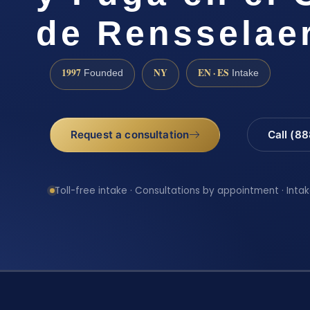
de Rensselae
1997
NY
EN · ES
Founded
Intake
Request a consultation
Call (8
Toll-free intake · Consultations by appointment · Intak