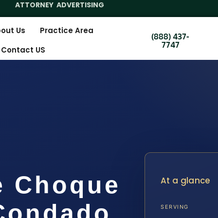
ATTORNEY ADVERTISING
out Us
Practice Area
(888) 437-
7747
Contact US
e Choque
At a glance
 Condado
SERVING