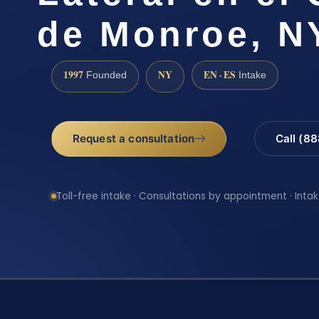
de Monroe, N
1997
NY
EN · ES
Founded
Intake
Request a consultation
Call (8
Toll-free intake · Consultations by appointment · Intak