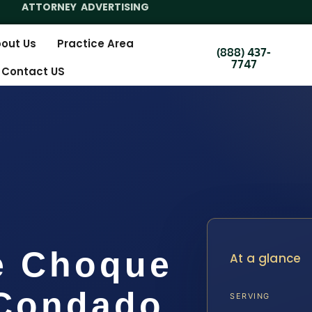
ATTORNEY ADVERTISING
out Us
Practice Area
(888) 437-
7747
Contact US
e Choque
At a glance
 Condado
SERVING