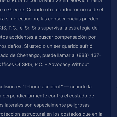
de la Ruta 12 con la Ruta 23 en Norwich hasta
ne o Greene. Cuando otro conductor no cede el
ira sin precaución, las consecuencias pueden
S, P.C., el Sr. Sris supervisa la estrategia del
estos accidentes a buscar compensación por
ros daños. Si usted o un ser querido sufrió
dado de Chenango, puede llamar al (888) 437-
Offices Of SRIS, P.C. – Advocacy Without
 colisión es “T-bone accident” — cuando la
a perpendicularmente contra el costado de
es laterales son especialmente peligrosas
otección estructural en los costados que en la