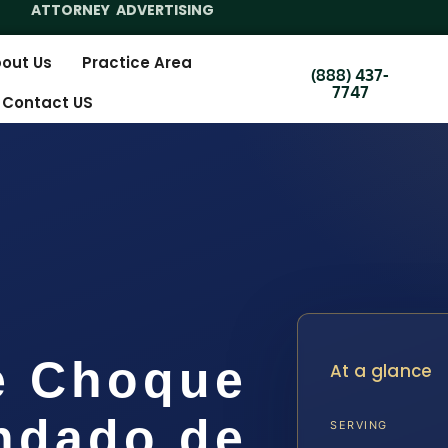
ATTORNEY ADVERTISING
out Us
Practice Area
(888) 437-
7747
Contact US
e Choque
At a glance
ondado de
SERVING