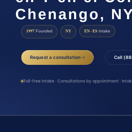
Chenango, N
1997
NY
EN · ES
Founded
Intake
Request a consultation
Call (8
Toll-free intake · Consultations by appointment · Intak