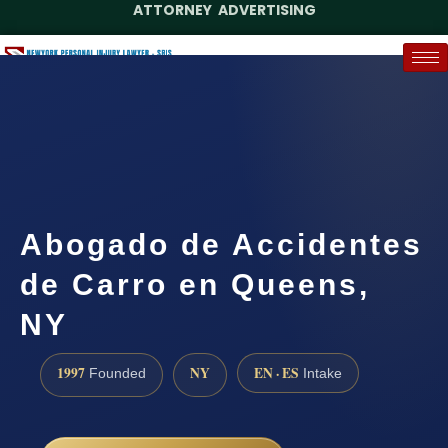
ATTORNEY ADVERTISING
(888) 437-7747
Request a Case Assessment
Abogado de Accidentes
de Carro en Queens,
NY
1997
NY
EN · ES
Founded
Intake