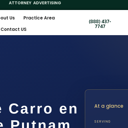
ATTORNEY ADVERTISING
out Us
Practice Area
(888) 437-
7747
Contact US
e Carro en
At a glance
e Putnam,
SERVING