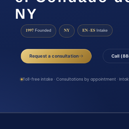
NY
1997
NY
EN · ES
Founded
Intake
Request a consultation
Call (8
Toll-free intake · Consultations by appointment · Intak