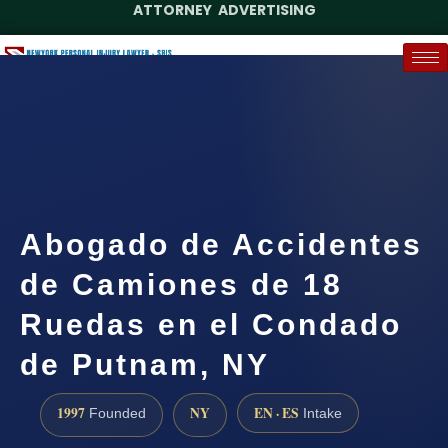
ATTORNEY ADVERTISING
(888) 437-7747
Request a Case Assessment
Abogado de Accidentes
de Camiones de 18
Ruedas en el Condado
de Putnam, NY
1997
NY
EN · ES
Founded
Intake