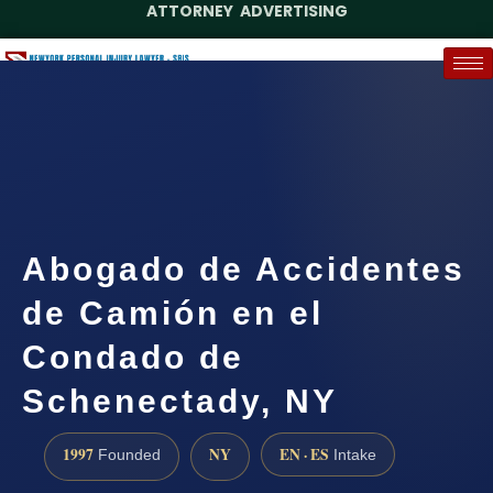
ATTORNEY ADVERTISING
(888) 437-7747
Request a Case Assessment
Abogado de Accidentes
de Camión en el
Condado de
Schenectady, NY
1997
NY
EN · ES
Founded
Intake