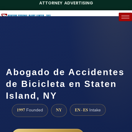
ATTORNEY ADVERTISING
(888) 437-7747
Request a Case Assessment
Abogado de Accidentes
de Bicicleta en Staten
Island, NY
1997
NY
EN · ES
Founded
Intake