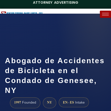
ATTORNEY ADVERTISING
(888) 437-7747
Request a Case Assessment
Abogado de Accidentes
de Bicicleta en el
Condado de Genesee,
NY
1997
NY
EN · ES
Founded
Intake