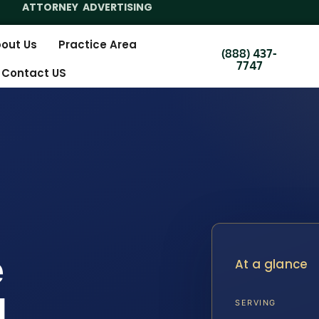
ATTORNEY ADVERTISING
out Us
Practice Area
(888) 437-
7747
Contact US
e
At a glance
l
SERVING