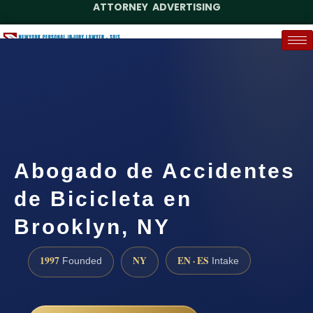
ATTORNEY ADVERTISING
(888) 437-7747
Request a Case Assessment
Abogado de Accidentes
de Bicicleta en
Brooklyn, NY
1997
NY
EN · ES
Founded
Intake