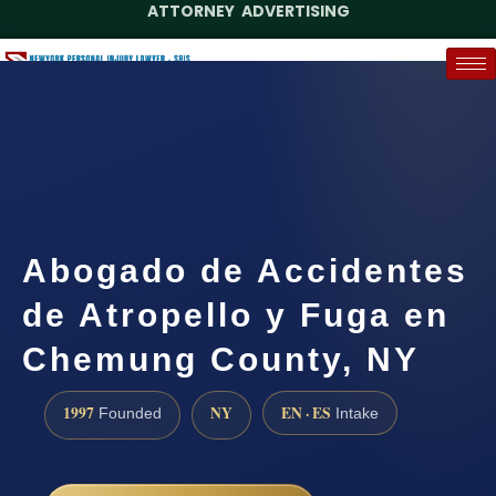
ATTORNEY ADVERTISING
(888) 437-7747
Request a Case Assessment
Abogado de Accidentes
de Atropello y Fuga en
Chemung County, NY
1997
NY
EN · ES
Founded
Intake