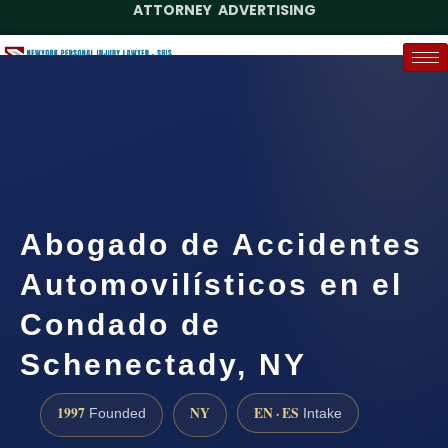
ATTORNEY ADVERTISING
(888) 437-7747
Request a Case Assessment
Abogado de Accidentes
Automovilísticos en el
Condado de
Schenectady, NY
1997
NY
EN · ES
Founded
Intake