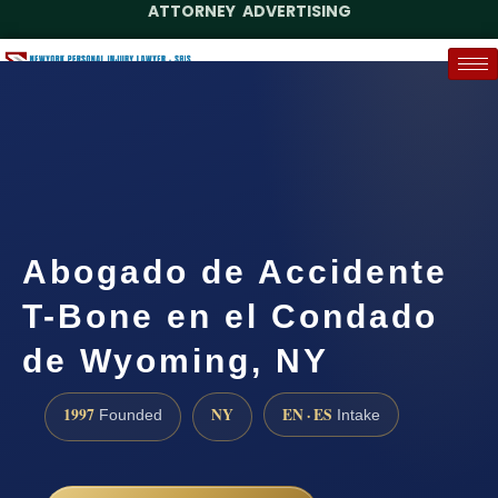
ATTORNEY ADVERTISING
(888) 437-7747
Request a Case Assessment
Abogado de Accidente
T-Bone en el Condado
de Wyoming, NY
1997
NY
EN · ES
Founded
Intake