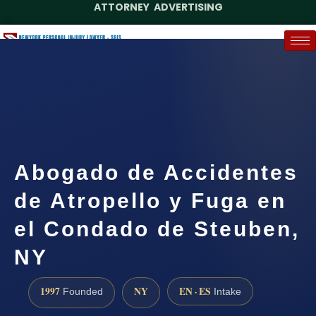
ATTORNEY ADVERTISING
(888) 437-7747
Request a Case Assessment
Abogado de Accidentes
de Atropello y Fuga en
el Condado de Steuben,
NY
1997
NY
EN · ES
Founded
Intake